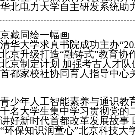
华北电力大学自主研发系统助
京藏同绘一幅画
清华大学求真书院成功主办“2
北京升级打造“融铸式”教育协
夏令营”
北京制定计划 加强考古人才队
放民族团结之花
首都家校社协同育人指导中心
青少年人工智能素养与通识教
千名大学生集中学习贯彻党的
讲好新时代首都改革发展故事 
“环保知识润童心”北京科技大
精神融入思政课堂