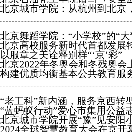
北京城市学院：从杭州到北京，
北京舞蹈学院：“小学校”的“大
北京高校服务新时代首都发展特别
以服章之美诠释别样“‘京’彩”
智
北京2022年冬奥会和冬残奥
构建优质均衡基本公共教育服务
峰论坛大幕拉开
“老工科”新内涵，服务京西转
“蓝蚂蚁行动”爱心市集用公益
北京城市学院开展“豫”见安阳
2024全球智慧教育大会在京开