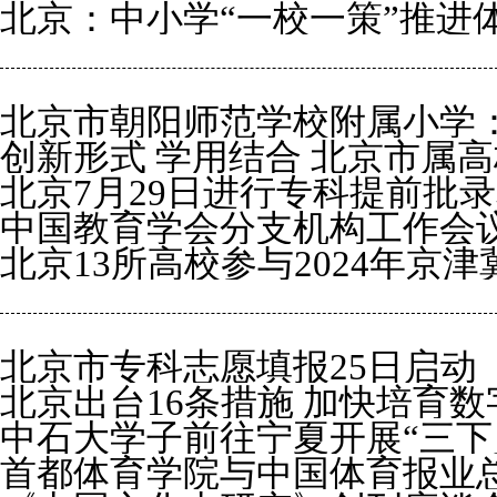
北京：中小学“一校一策”推进
实践团走进延庆区阜高营村
北京市朝阳师范学校附属小学
创新形式 学用结合 北京市属
北京7月29日进行专科提前批
中国教育学会分支机构工作会
北京13所高校参与2024年京
北京市专科志愿填报25日启动
北京出台16条措施 加快培育数
中石大学子前往宁夏开展“三下
首都体育学院与中国体育报业