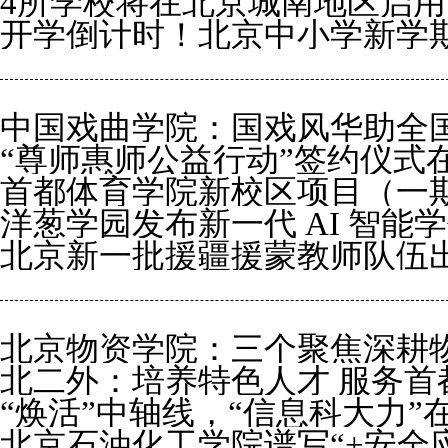
4所学校将在北京城南地区启用
开学倒计时！北京中小学新学
中国戏曲学院：国戏风华助全
“尊师惠师公益行动”签约仪式
首都体育学院新校区项目（一
洋葱学园发布新一代 AI 智
北京新一批援疆援蒙教师队伍
牌矩阵
北京物资学院：三个聚焦深耕
北二外：培养特色人才 服务首
“焕活”中轴线，“信息科大力”
北京石油化工学院谱写“+安全