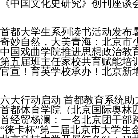
《中国文化史研究》创刊座谈
仪式暨体育院校通用教材建设
首都大学生系列读书活动发布
奇妙自然，大美青海：北京市
中国戏曲学院推进思想政治教
动
第五届班主任家校共育赋能培
官宣！育英学校承办！北京新
六大行动启动 首都教育系统助
首都体育学院（北京国际奥林
首经贸杨澜：一名北京团干部
体育科技创新成果参展2024科
“徕卡杯”第二届北京市大学生