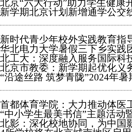
北京“六大行动”助力学生健康
典礼报道
新学期北京计划新增通学公交线
新时代青少年校外实践教育指
华北电力大学暑假三下乡实践
版了！
北工大：深度融入服务国际科
北京市教委：新学期起优化义
“沿途丝路 筑梦青陇”2024
间
陇大地五路并行挺膺担当
首都体育学院：大力推动体医
“中小学生最美书信”主题活动
北影：深化校地协同，为中国
时代》新书发布会上在京举办