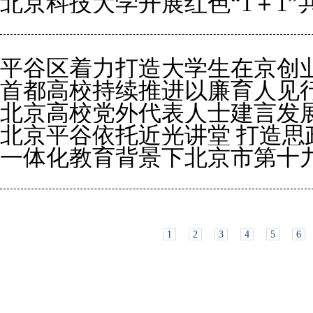
北京科技大学开展红色“1＋1”
大学生金相大会成功举办
平谷区着力打造大学生在京创
首都高校持续推进以廉育人见
北京高校党外代表人士建言发
北京平谷依托近光讲堂 打造思
一体化教育背景下北京市第十
探索
1
2
3
4
5
6