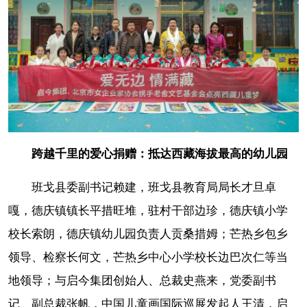
跨越千里的爱心捐赠：抵达西藏海拔最高的幼儿园
班戈县委副书记赖建，班戈县教育局局长才旦卓
嘎，德庆镇镇长平措旺堆，驻村干部边珍，德庆镇小学
校长索朗，德庆镇幼儿园负责人贡桑措姆；芒热乡包乡
领导、检察长何文，芒热乡中心小学校长边巴次仁等当
地领导；与启今集团创始人、总裁史燕来，党委副书
记、副总裁张帆，中国儿童画国际巡展发起人王清，启