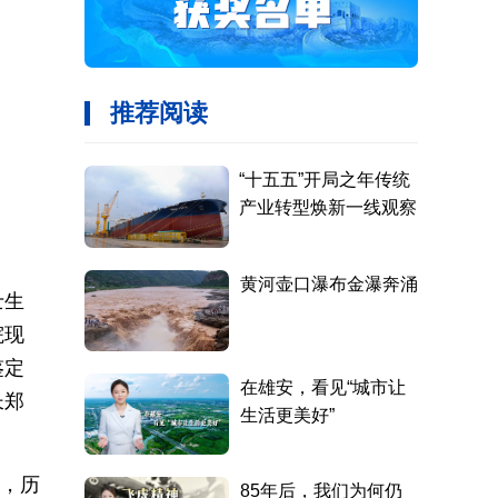
士生
院现
鉴定
长郑
题，历