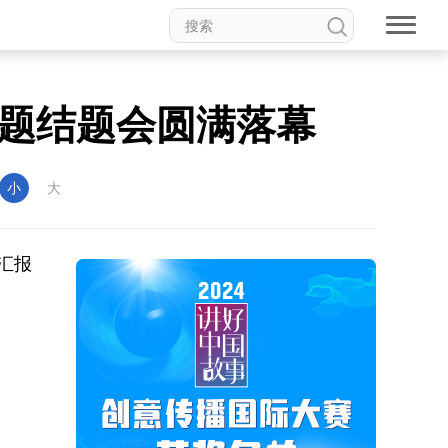
题结题会圆满落幕
小
大
汇报