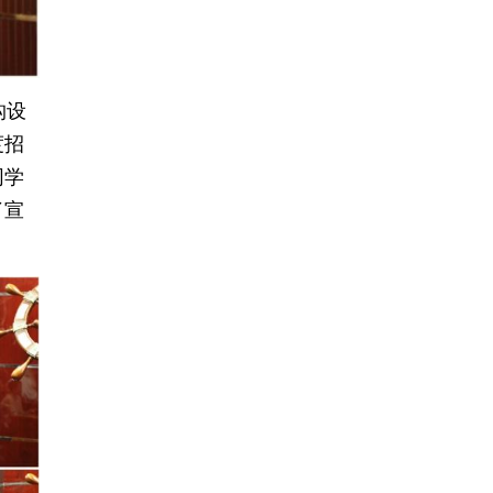
构设
度招
同学
了宣