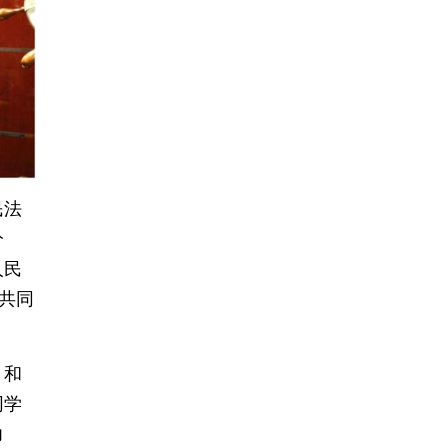
民法
分
人民
共同
，和
同学
力