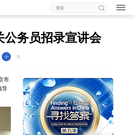
关公务员招录宣讲会
：
小
大
京市
领导