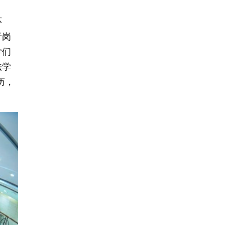
环
于岗
学们
法学
历，