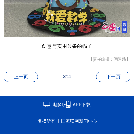
海洋
草原
湾区
联盟
心理
老年
创意与实用兼备的帽子
【责任编辑：闫景臻】
3/11
上一页
下一页
电脑版
APP下载
版权所有 中国互联网新闻中心