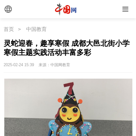
外媒观察
中国关键词
文化
首页
>
中国教育
灵蛇迎春，趣享寒假 成都大邑北街小学
文化
文创
艺术
寒假主题实践活动丰富多彩
时尚
旅游
铁路
2025-02-24 15:39
来源：中国网教育
悦读
民藏
中医
中国瓷
国情
国情
助残
一带一路