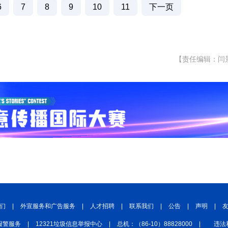
6
7
8
9
10
11
下一页
【责任编辑：闫
们
|
外宣服务和广告服务
|
人才招聘
|
联系我们
|
公告
|
声明
|
报警服务
|
12321垃圾信息举报中心
|
总机：（86-10）88828000
|
违法