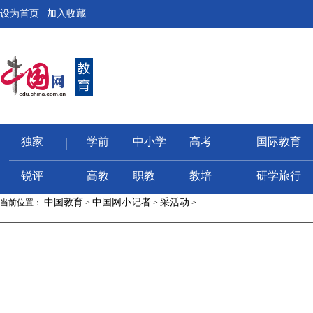
设为首页
|
加入收藏
独家
学前
中小学
高考
国际教育
锐评
高教
职教
教培
研学旅行
中国教育
中国网小记者
采活动
当前位置：
>
>
>