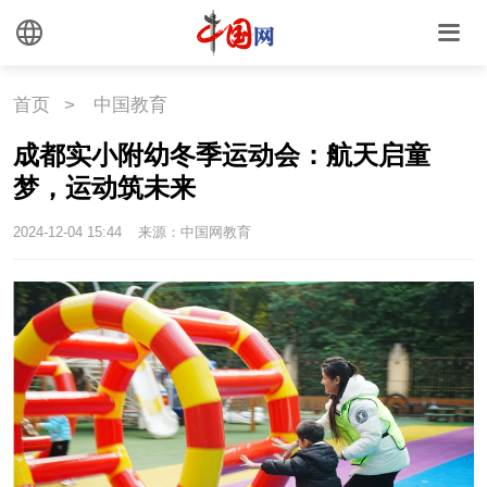
外媒观察
中国关键词
文化
首页
>
中国教育
成都实小附幼冬季运动会：航天启童
文化
文创
艺术
梦，运动筑未来
时尚
旅游
铁路
2024-12-04 15:44
来源：中国网教育
悦读
民藏
中医
中国瓷
国情
国情
助残
一带一路