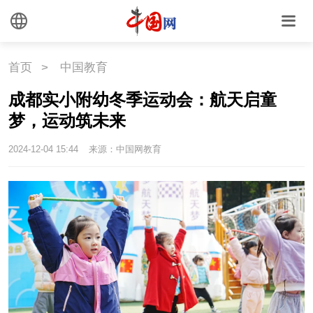
外媒观察
中国关键词
文化
首页
>
中国教育
成都实小附幼冬季运动会：航天启童
文化
文创
艺术
梦，运动筑未来
时尚
旅游
铁路
2024-12-04 15:44
来源：中国网教育
悦读
民藏
中医
中国瓷
国情
国情
助残
一带一路