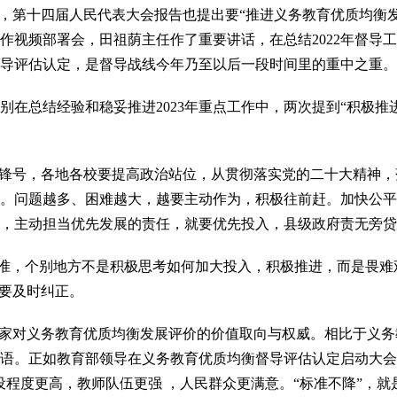
，第十四届人民代表大会报告也提出要“推进义务教育优质均衡发
作视频部署会，田祖荫主任作了重要讲话，在总结2022年督导工
导评估认定，是督导战线今年乃至以后一段时间里的重中之重。
别在总结经验和稳妥推进2023年重点工作中，两次提到“积极推
冲锋号，各地各校要提高政治站位，从贯彻落实党的二十大精神
。问题越多、困难越大，越要主动作为，积极往前赶。加快公平
，主动担当优先发展的责任，就要优先投入，县级政府责无旁贷
高标准，个别地方不是积极思考如何加大投入，积极推进，而是畏
需要及时纠正。
家对义务教育优质均衡发展评价的价值取向与权威。相比于义务教
语。正如教育部领导在义务教育优质均衡督导评估认定启动大会上
程度更高，教师队伍更强 ，人民群众更满意。“标准不降”，就