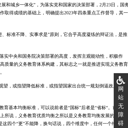
展和城乡一体化”，为落实党和国家的决策部署，2月23日，国
作取得成绩的基础上，明确提出2023年四条重点工作督导，其一
进、标准不降、实事求是”原则，它合乎高度凝练的辩证法，是推
，落实中央和国务院决策部署的高度，发挥主观能动性，积极作
高质量的义务教育体系构建，其标志之一就是推进实现义务教育
。
难观望，或指望降低标准，或指望国家出台统一规划倒逼政府，甚
网
站
无
育基本均衡标准，可以说前者是“国标”后者是“省标“。前者是
障
所说，义务教育优质均衡之所以是义务教育均衡发展的2.0版
碍
是这四个“更”不能降，换句话说，四个维度中，任何一个维度都