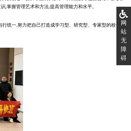
识,掌握管理艺术和方法,提高管理能力和水平。
网
知与行统一,努力把自己打造成学习型、研究型、专家型的校长。用
站
无
障
碍