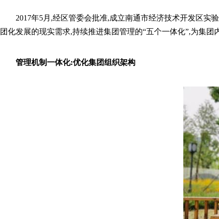
2017年5月,经区管委会批准,成立南通市经济技术开发区实
团化发展的现实需求,持续推进集团管理的“五个一体化”,为集
管理机制一体化:优化集团组织架构