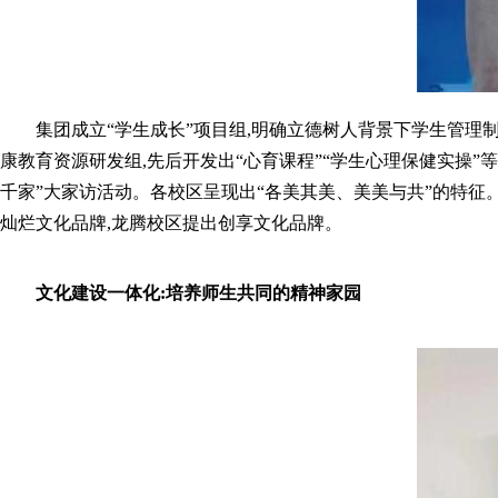
集团成立“学生成长”项目组,明确立德树人背景下学生管理
康教育资源研发组,先后开发出“心育课程”“学生心理保健实操”
千家”大家访活动。各校区呈现出“各美其美、美美与共”的特征
灿烂文化品牌,龙腾校区提出创享文化品牌。
文化建设一体化:培养师生共同的精神家园