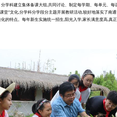
。分学科建立集体备课大组,共同讨论、制定每学期、每单元、每
课堂”文化,分学科分学段分主题开展教研活动,较好地落实了南通
化的特点。每年新生实施统一招生,阳光入学,家长满意度高,真正