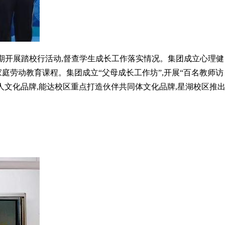
定期开展踏校行活动,督查学生成长工作落实情况。集团成立心理健
庭劳动教育课程。集团成立“父母成长工作坊”,开展“百名教师访
人文化品牌,能达校区重点打造伙伴共同体文化品牌,星湖校区推