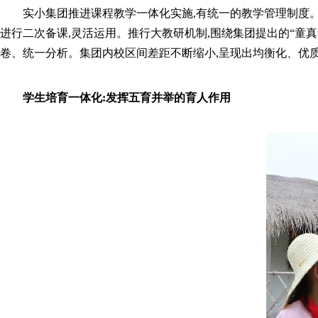
实小集团推进课程教学一体化实施,有统一的教学管理制度
进行二次备课,灵活运用。推行大教研机制,围绕集团提出的“童真
卷、统一分析。集团内校区间差距不断缩小,呈现出均衡化、优质
学生培育一体化:发挥五育并举的育人作用