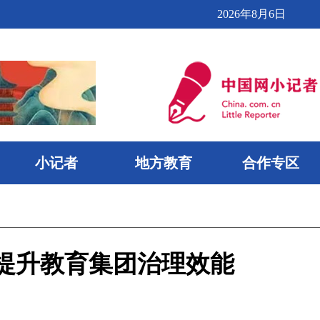
2026年8月6日
小记者
地方教育
合作专区
提升教育集团治理效能