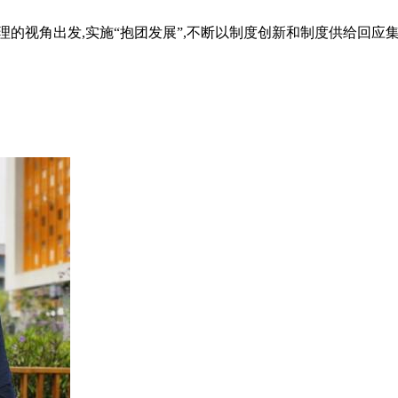
治理的视角出发,实施“抱团发展”,不断以制度创新和制度供给回应