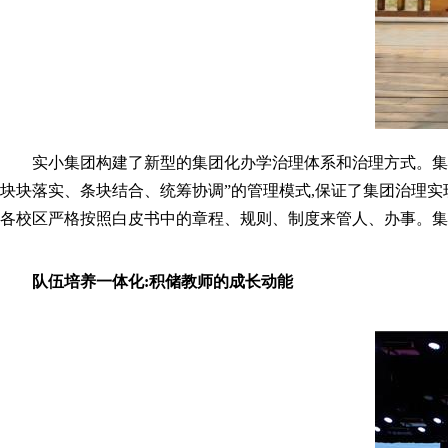
实小集团构建了新型的集团化办学治理体系和治理方式。集团
块块落实、条块结合、统筹协调”的管理模式,保证了集团治理实
各校区严格按照白皮书中的章程、规则、制度来管人、办事。集
队伍培养一体化:积储教师的成长动能