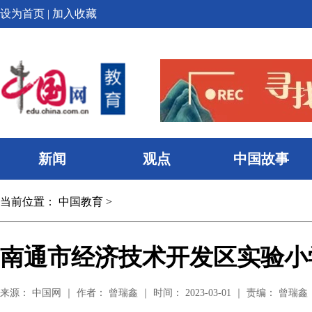
设为首页
|
加入收藏
新闻
观点
中国故事
当前位置：
中国教育
>
南通市经济技术开发区实验小
来源： 中国网 ｜ 作者： 曾瑞鑫 ｜ 时间： 2023-03-01 ｜ 责编： 曾瑞鑫