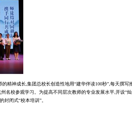
精神成长,集团总校长创造性地用“建华伴读100秒”,每天撰写
杭州名校参观学习。为提高不同层次教师的专业发展水平,开设“灿
的封闭式“校本培训”。