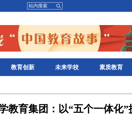
教育创新
未来学校
素质教育
学教育集团：以“五个一体化”