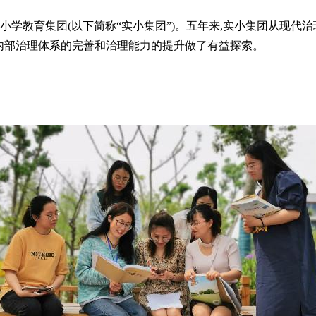
验小学教育集团(以下简称“实小集团”)。五年来,实小集团从现代
团内部治理体系的完善和治理能力的提升做了有益探索。