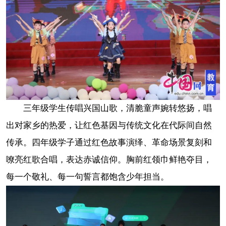
三年级学生传唱兴国山歌，清脆童声婉转悠扬，唱
出对家乡的热爱，让红色基因与传统文化在代际间自然
传承。四年级学子通过红色故事演绎、革命场景复刻和
嘹亮红歌合唱，表达赤诚信仰。胸前红领巾鲜艳夺目，
每一个敬礼、每一句誓言都饱含少年担当。