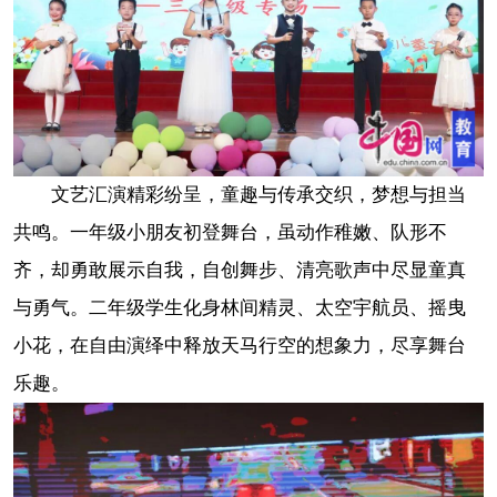
文艺汇演精彩纷呈，童趣与传承交织，梦想与担当
共鸣。一年级小朋友初登舞台，虽动作稚嫩、队形不
齐，却勇敢展示自我，自创舞步、清亮歌声中尽显童真
与勇气。二年级学生化身林间精灵、太空宇航员、摇曳
小花，在自由演绎中释放天马行空的想象力，尽享舞台
乐趣。