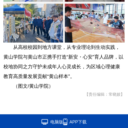
从高校校园到地方课堂，从专业理论到生动实践，
黄山学院与黄山市正携手打造“新安・心安”育人品牌，以
校地协同之力守护未成年人心灵成长，为区域心理健康
教育高质量发展贡献“黄山样本”。
（图文/黄山学院）
【责任编辑：常晓姣】
电脑版
APP下载