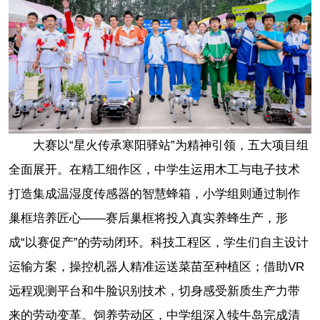
大赛以“星火传承寒阳驿站”为精神引领，五大项目组
全面展开。在精工细作区，中学生运用木工与电子技术
打造集成温湿度传感器的智慧蜂箱，小学组则通过制作
巢框培养匠心——赛后巢框将投入真实养蜂生产，形
成“以赛促产”的劳动闭环。科技工程区，学生们自主设计
运输方案，操控机器人精准运送菜苗至种植区；借助VR
远程观测平台和牛脸识别技术，切身感受新质生产力带
来的劳动变革。饲养劳动区，中学组深入犊牛岛完成清