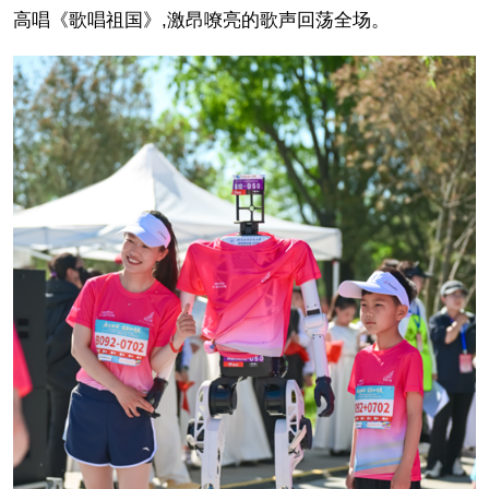
高唱《歌唱祖国》,激昂嘹亮的歌声回荡全场。