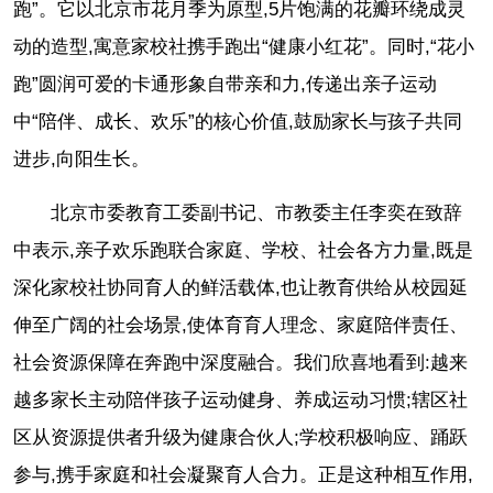
跑”。它以北京市花月季为原型,5片饱满的花瓣环绕成灵
动的造型,寓意家校社携手跑出“健康小红花”。同时,“花小
跑”圆润可爱的卡通形象自带亲和力,传递出亲子运动
中“陪伴、成长、欢乐”的核心价值,鼓励家长与孩子共同
进步,向阳生长。
北京市委教育工委副书记、市教委主任李奕在致辞
中表示,亲子欢乐跑联合家庭、学校、社会各方力量,既是
深化家校社协同育人的鲜活载体,也让教育供给从校园延
伸至广阔的社会场景,使体育育人理念、家庭陪伴责任、
社会资源保障在奔跑中深度融合。我们欣喜地看到:越来
越多家长主动陪伴孩子运动健身、养成运动习惯;辖区社
区从资源提供者升级为健康合伙人;学校积极响应、踊跃
参与,携手家庭和社会凝聚育人合力。正是这种相互作用,