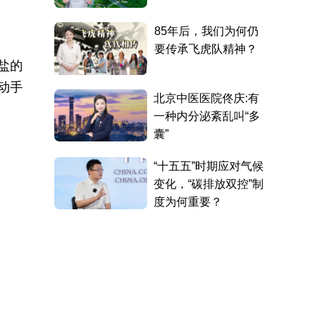
盐的
动手