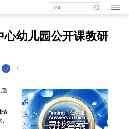
中心幼儿园公开课教研
：
小
大
,望
味情
察、