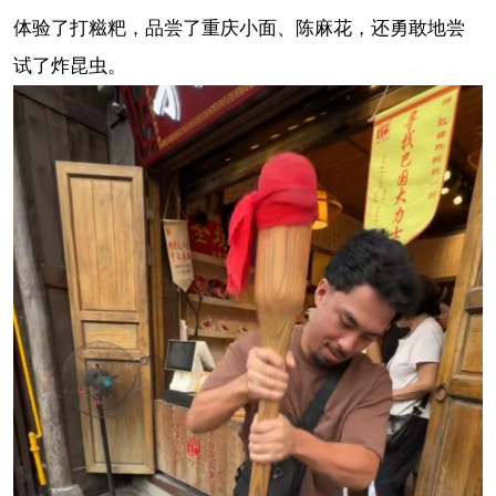
体验了打糍粑，品尝了重庆小面、陈麻花，还勇敢地尝
试了炸昆虫。