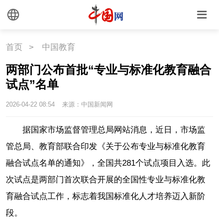
悦读
民藏
中医
中国瓷
首页
>
中国教育
国情
两部门公布首批“专业与标准化教育融合
试点”名单
国情
助残
一带一路
2026-04-22 08:54
来源：中国新闻网
海洋
草原
湾区
据国家市场监督管理总局网站消息，近日，市场监
联盟
心理
老年
管总局、教育部联合印发《关于公布专业与标准化教育
融合试点名单的通知》，全国共281个试点项目入选。此
次试点是两部门首次联合开展的全国性专业与标准化教
育融合试点工作，标志着我国标准化人才培养迈入新阶
段。