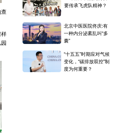
地查
留样
儿园