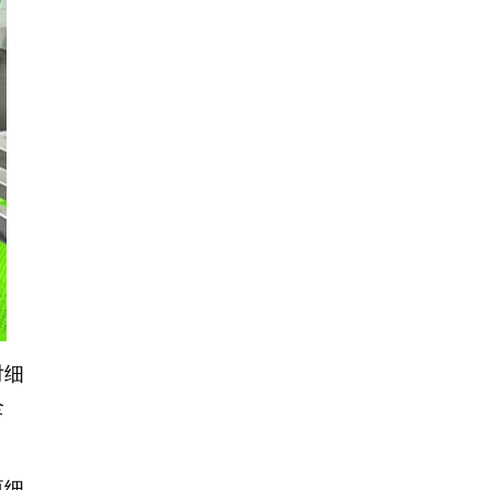
对细
全
更细