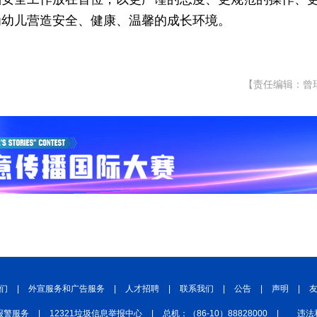
为幼儿营造安全、健康、温馨的成长环境。
【责任编辑：曾
们
|
外宣服务和广告服务
|
人才招聘
|
联系我们
|
公告
|
声明
|
报警服务
|
12321垃圾信息举报中心
|
总机：（86-10）88828000
|
违法