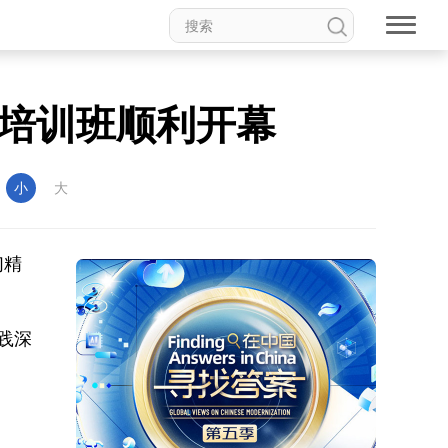
培训班顺利开幕
：
小
大
们精
践深