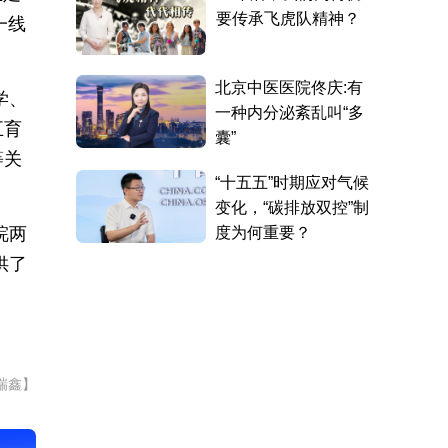
一线
学、
五育
等关
皖两
供了
瑞鑫】