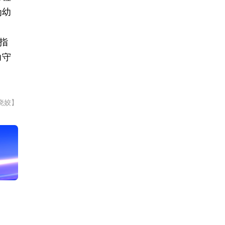
为幼
指
力守
晓姣】