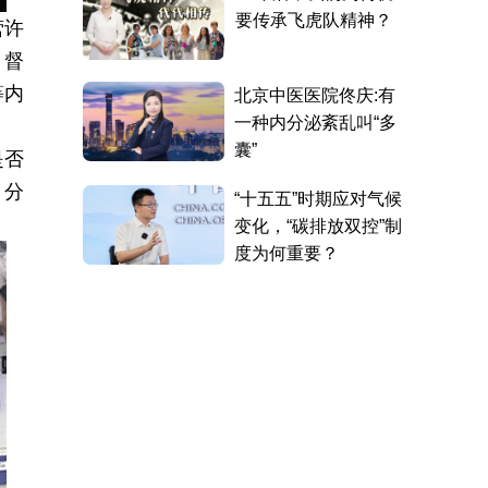
营许
，督
等内
是否
、分