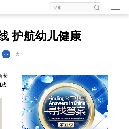
线 护航幼儿健康
：
小
大
所长
细致