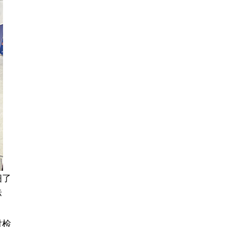
细了
标
对检