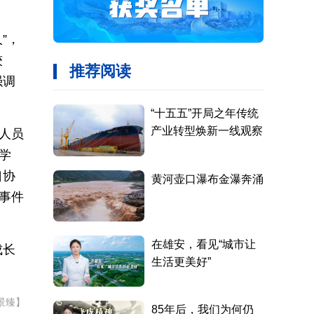
”，
较
强调
人员
学
口协
事件
成长
景臻】