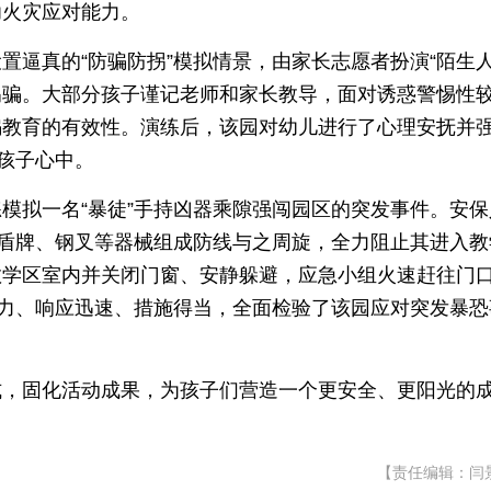
幼火灾应对能力。
逼真的“防骗防拐”模拟情景，由家长志愿者扮演“陌生人
拐骗。大部分孩子谨记老师和家长教导，面对诱惑警惕性
骗教育的有效性。演练后，该园对幼儿进行了心理安抚并
于孩子心中。
模拟一名“暴徒”手持凶器乘隙强闯园区的突发事件。安保
暴盾牌、钢叉等器械组成防线与之周旋，全力阻止其进入教
教学区室内并关闭门窗、安静躲避，应急小组火速赶往门
有力、响应迅速、措施得当，全面检验了该园应对突发暴恐
式，固化活动成果，为孩子们营造一个更安全、更阳光的
【责任编辑：闫