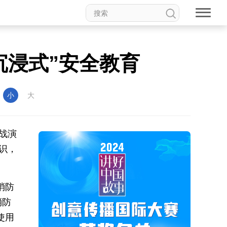
沉浸式”安全教育
：
小
大
战演
识，
消防
消防
使用