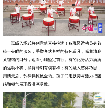
班级入场式将创意值直接拉满！各班级运动员身着
统一亮眼的服装，手举各式各样的特色道具，喊着清脆
又铿锵的口号，迈着小腿坚定前行。有的化身活力满满
的运动小将，摆臂冲刺有模有样；有的融入艺体巧思，
用情景剧、韵律操惊艳全场。孩子们用默契与活力把团
结和朝气展现得淋漓尽致。