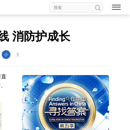
线 消防护成长
：
小
大
市直
着、