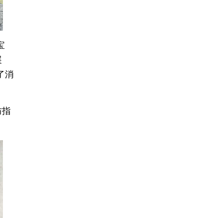
宝
展
了消
防指