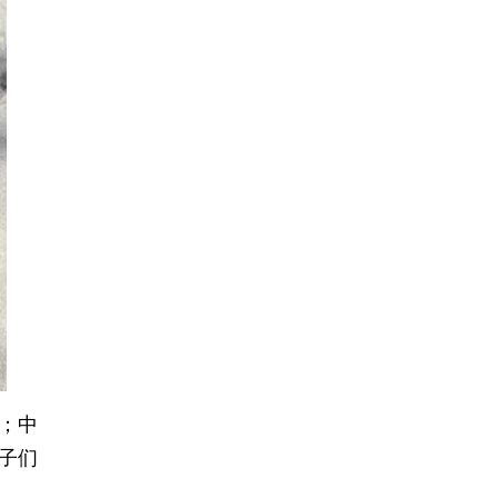
；中
子们