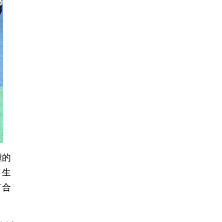
握的
、生
／合