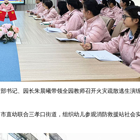
支部书记、园长朱晨曦带领全园教师召开火灾疏散逃生演
，市直幼联合三孝口街道，组织幼儿参观消防救援站社会