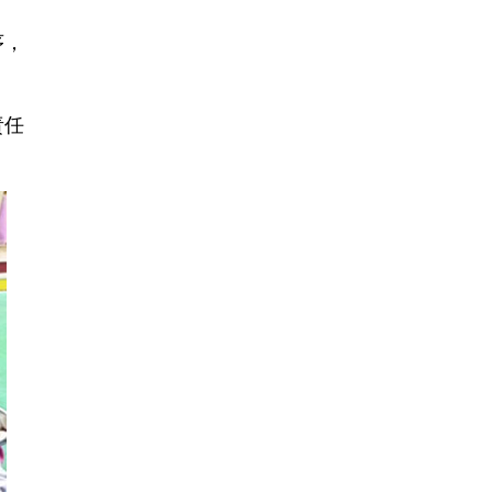
序，
责任