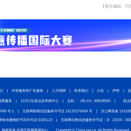
【责任编辑：闫
们
|
外宣服务和广告服务
|
人才招聘
|
联系我们
|
公告
|
声明
|
报警服务
|
12321垃圾信息举报中心
|
总机：（86-10）88828000
|
违法
0089 号-1
|
互联网新闻信息服务许可证 10120170004 号
|
京公网安备 110108
网络传播视听节目许可证:0105123
|
互联网宗教信息服务许可证：京（2025）0000
版权所有 中国互联网新闻中心
Copyright © China.org.cn. All Rights Reserved