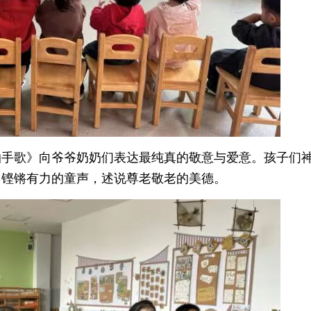
拍手歌》向爷爷奶奶们表达最纯真的敬意与爱意。孩子们
用铿锵有力的童声，述说尊老敬老的美德。