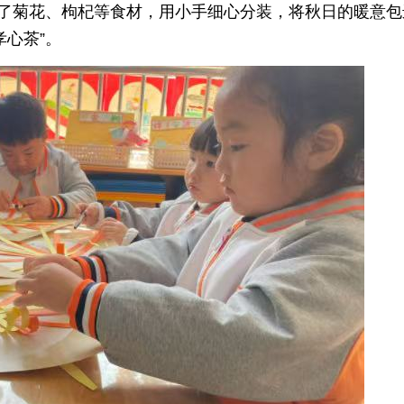
识了菊花、枸杞等食材，用小手细心分装，将秋日的暖意包
心茶”。