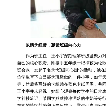
以情为纽带，凝聚班级向心力
作为班主任，王小宇深刻理解班级凝聚力
自己的核心职责。刚接手五年级一纪律较为松
班会课，发起了名为“班级同心圆”的活动，她
位学生写下自己能为班级做的一件小事，如每
等，然后将写好的卡纸贴在蓝色卡纸周围，共
王小宇并未轻视，她细心观察每位学生的日常
学补抄笔记、某同学默默擦净洒落的牛奶等等行
在她的持续鼓励和正向反馈下，学生们参与班