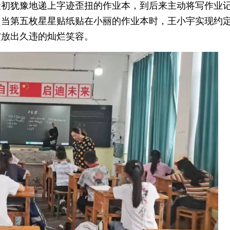
最初犹豫地递上字迹歪扭的作业本，到后来主动将写作业
，当第五枚星星贴纸贴在小丽的作业本时，王小宇实现约
绽放出久违的灿烂笑容。