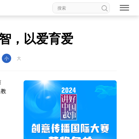
智，以爱育爱
：
小
大
质
从教