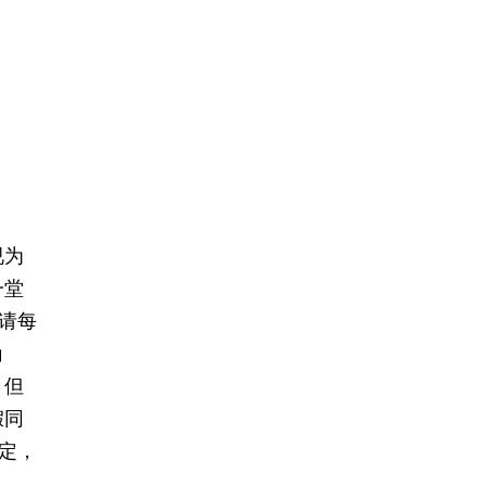
视为
一堂
请每
角
，但
假同
定，