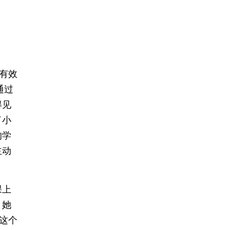
有效
通过
得见
了小
的学
主动
课上
，她
这个