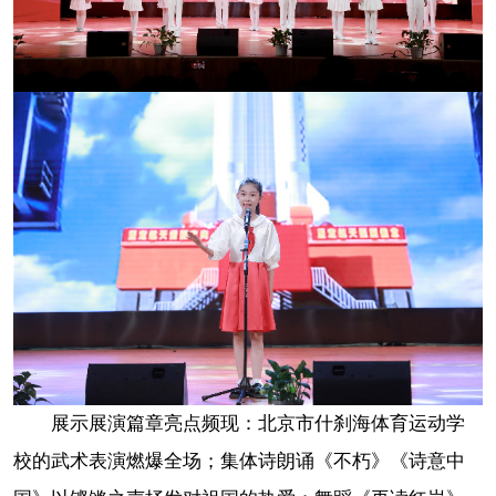
展示展演篇章亮点频现：北京市什刹海体育运动学
校的武术表演燃爆全场；集体诗朗诵《不朽》《诗意中