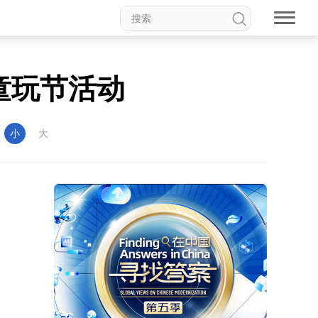
童玩节活动
：
小
大