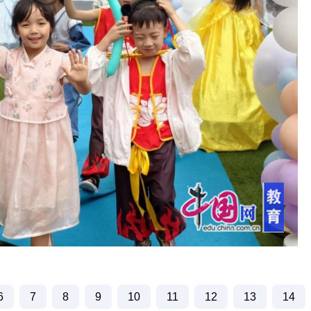
6
7
8
9
10
11
12
13
14