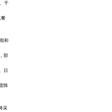
、干
点餐
雨和
，部
。日
雷阵
将采