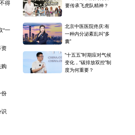
不得
取“一
等资
先购
身份
份识