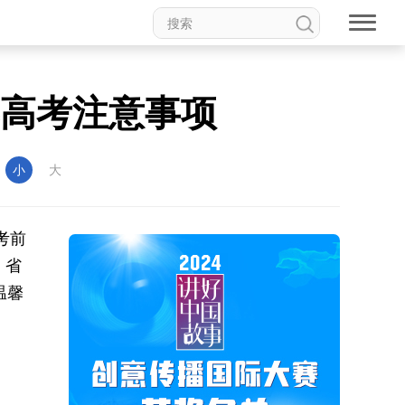
年高考注意事项
：
小
大
考前
、省
温馨