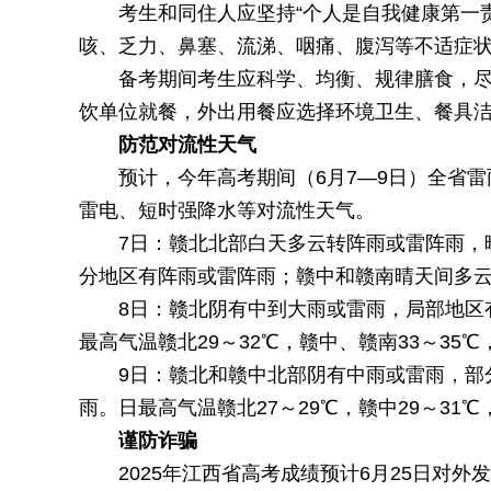
考生和同住人应坚持“个人是自我健康第一
咳、乏力、鼻塞、流涕、咽痛、腹泻等不适症
备考期间考生应科学、均衡、规律膳食，
饮单位就餐，外出用餐应选择环境卫生、餐具
防范对流性天气
预计，今年高考期间（6月7—9日）全省
雷电、短时强降水等对流性天气。
7日：赣北北部白天多云转阵雨或雷阵雨，
分地区有阵雨或雷阵雨；赣中和赣南晴天间多云。
8日：赣北阴有中到大雨或雷雨，局部地区
最高气温赣北29～32℃，赣中、赣南33～35℃
9日：赣北和赣中北部阴有中雨或雷雨，部
雨。日最高气温赣北27～29℃，赣中29～31℃
谨防诈骗
2025年江西省高考成绩预计6月25日对