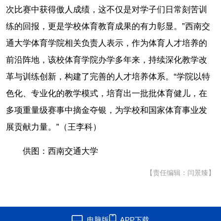
次比赛中获得傲人成绩，这不仅是对学子们日常刻苦训
练的回报，更是学校体育教育成果的有力彰显。”西南交
通大学体育学院相关负责人表示，作为体育人才培养的
前沿阵地，该校体育学院办学多年来，持续深化教学改
革与训练创新，构建了完善的人才培养体系。“学院以特
色化、专业化的教学模式，培育出一批批体育健儿，在
多项重量级赛事中摘金夺银，为学校和国家体育事业发
展贡献力量。”（王李科）
供图：西南交通大学
【责任编辑：闫景臻】
电脑版
APP下载