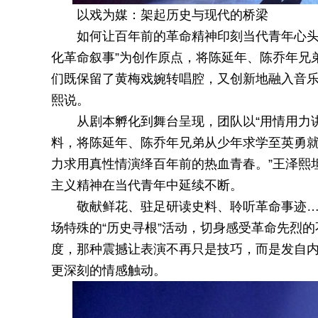
以戏为媒：架起历史与现代的桥梁
如何让百年前的革命精神印刻当代青年心头
化革命叙事”为创作原点，将陈延年、陈乔年兄
们既保留了黄梅戏婉转唱腔，又创新地融入音乐
熙说。
从剧本孵化到舞台呈现，团队以“用情用力
料，将陈延年、陈乔年兄弟从少年求学至英勇就
力求用真性情演绎百年前的热血青春。”王泽熙
主义精神在当代青年中延续不断。
敬献鲜花、驻足研读史料、聆听革命事迹
场特殊的“历史寻根”活动，切身感受革命先烈
度，那种震撼让表演不再只是技巧，而是发自内
更深刻的情感触动。