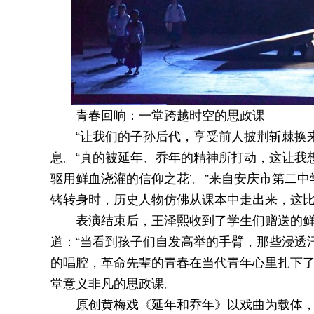
青春回响：一堂跨越时空的思政课
“让我们的子孙后代，享受前人披荆斩棘换
息。“真的被延年、乔年的精神所打动，这让我
驱用鲜血浇灌的信仰之花’。”来自安庆市第二
铐转身时，历史人物仿佛从课本中走出来，这
表演结束后，王泽熙收到了学生们赠送的
道：“当看到孩子们自发高举的手臂，那些浸透
的唱腔，革命先辈的青春在当代青年心里扎下了
堂意义非凡的思政课。
原创黄梅戏《延年和乔年》以戏曲为载体