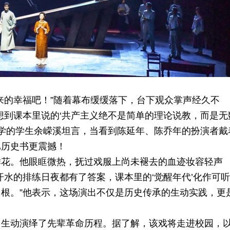
来的幸福吧！”随着幕布缓缓落下，台下观众掌声经久不
想到课本里说的‘共产主义绝不是简单的理论说教，而是无
中学的学生余嵘溪坦言，当看到陈延年、陈乔年的扮演者戴
比历史书更震撼！
鲜花。他眼眶微热，抚过戏服上尚未褪去的血迹妆容轻声
汗水的排练日夜都有了答案，课本里的‘觉醒年代’化作可
根。”他表示，这场演出不仅是历史传承的生动实践，更
，生动演绎了先辈革命历程。据了解，该戏将走进校园，