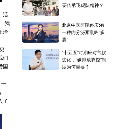
、活
，我
王泽
史
我们
爱国
了一
温
入了