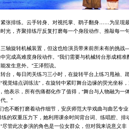
了紧张排练。云手转身、对视托掌、鹞子翻身……为呈现
的时光，齐聚排练厅反复打磨每一个身段动作、推敲每一
了三轴旋转机械装置，但这也给演员带来前所未有的挑战
中完成高难度身段动作。“我们需要与机械转台形成精准
能发生意外。”王泽熙说。
型转台，每日闭关练习三小时，在旋转平台上练习甩袖、
“视觉锚点训练法”，在旋转中紧盯舞台边缘的荧光坐标，
时，他表示，所有伤痛都化作了值得，“舞台与人物融为一
代。”
”们也不断打磨着动作细节，安庆师范大学戏曲与曲艺专业
与排练的双重压力下，她利用课余时间背台词、练唱腔、排
“尽管此次参演的角色是一位女群众，但对我来说意义非