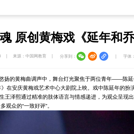
魂 原创黄梅戏《延年和
8
来源：中国网教育
分享到：
字体
在悠扬的黄梅曲调声中，舞台灯光聚焦于两位青年——陈延
年》在安庆黄梅戏艺术中心大剧院上映。戏中陈延年的扮
毕业生王泽熙通过精准的肢体语言与情感递进，为观众呈现
多观众的“一致好评”。