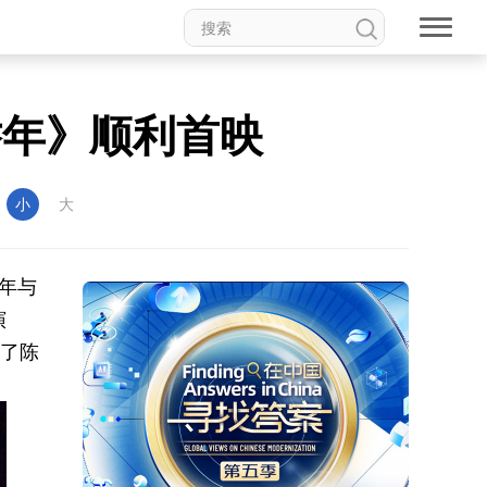
乔年》顺利首映
：
小
大
年与
演
出了陈