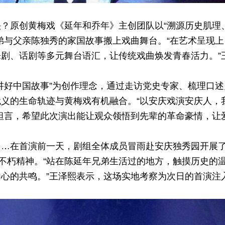
？原创黄梅戏《延年和乔年》主创团队以“溯源历史肌理
弟与父亲陈独秀的家国故事搬上戏曲舞台。“在艺术呈现上
剧、话剧等多元舞台语汇，让传统戏曲焕发青春活力。”
讲好中国故事”为创作理念，通过走访党史专家、梳理口述
义的生命轨迹与黄梅戏有机融合。“以安庆戏演安庆人，
坦言，希望此次演出能让观众领悟到先辈的革命豪情，让
……在首演前一天，剧组全体成员冒雨赴安庆独秀园开展
的不朽精神。“站在陈延年兄弟生活过的地方，触摸历史的
心的共鸣。”王泽熙表示，这场实地考察为次日的首演注