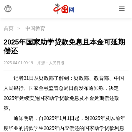
国情
国情
助残
一带一路
首页
>
中国教育
2025年国家助学贷款免息且本金可延期
海洋
草原
湾区
偿还
联盟
心理
老年
2025-04-01 09:19
来源：人民日报
记者31日从财政部了解到：财政部、教育部、中国
人民银行、国家金融监管总局日前发布通知称，决定
2025年延续实施国家助学贷款免息及本金延期偿还政
策。
通知明确，自2025年1月1日起，对2025年及以前年
度毕业的贷款学生2025年内应偿还的国家助学贷款利息