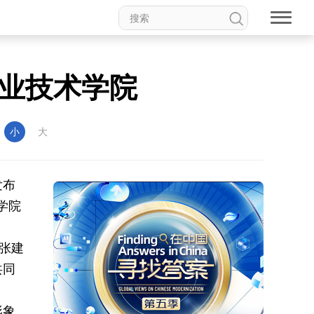
职业技术学院
：
小
大
发布
学院
张建
共同
形象