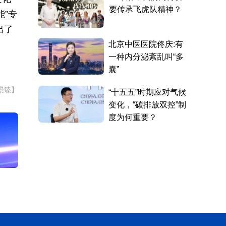
”专
出了
景臻】