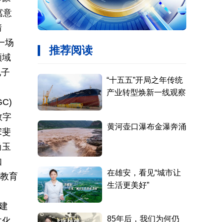
寓意
情
一场
领域
电子
C)
数字
宋斐
尚玉
如
能教育
建
文化