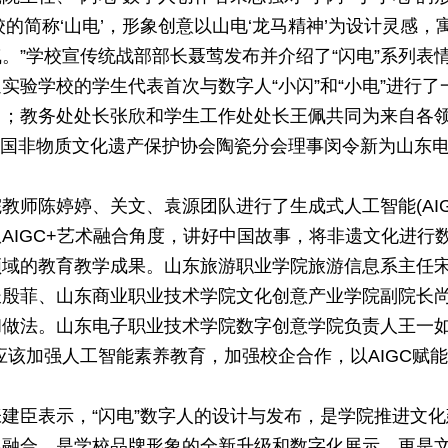
学校的简称‘山电’，形象创意以山电‘龙马精神’为设计灵感，
。”学校宣传统战部部长聂莺发布并介绍了“闪电”系列表
验学校的学生代表首次与数字人“小闪”和“小电”进行了
力；教务处处长张欣和学生工作处处长王佩共同为来自各
；中国非物质文化遗产保护协会陶瓷分会理事闵令新为山东
师陈婷婷、关文、袁源团队进行了生成式人工智能(AIG
AIGC+艺术融合角度，讲好中国故事，将非遗文化进行
领域的教育教学成果。山东旅游职业学院旅游信息系主任
长殷菲、山东商业职业技术学院文化创意产业学院副院长
和做法。山东电子职业技术学院数字创意学院负责人王一
应该加强人工智能素养教育，加强校企合作，以AIGC赋
建臣表示，“闪电”数字人的设计与发布，是学院推进文化
界融合，是学校品牌形象的全新升级和数字化展示，更是