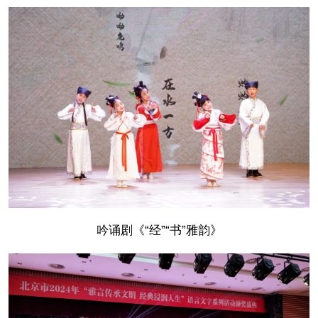
吟诵剧《“经”“书”雅韵》