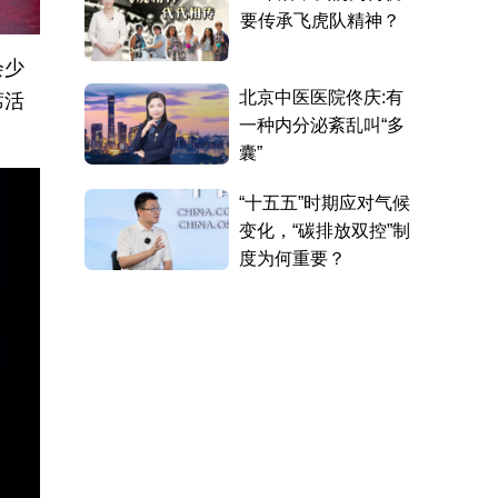
会少
席活