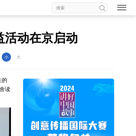
益活动在京启动
：
小
大
生的
舍读