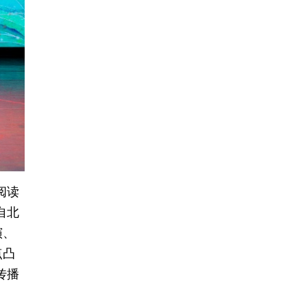
阅读
自北
演、
点凸
传播