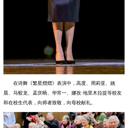
在诗舞《繁星熠熠》表演中，高度、周莉亚、姚
晨、马蛟龙、孟庆旸、华宵一、娜孜·地里木拉提等校友
和在校生代表，向师者致敬，向母校献礼。