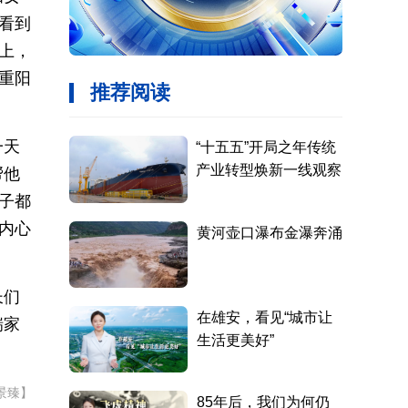
看到
上，
重阳
一天
帮他
子都
内心
长们
瑞家
景臻】