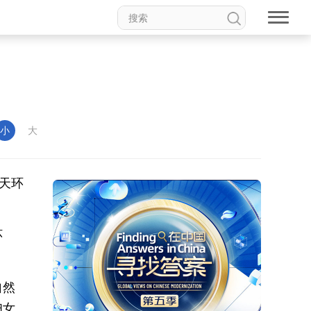
小
大
天环
环
自然
妇女