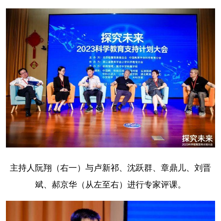
主持人阮翔（右一）与卢新祁、沈跃群、章鼎儿、刘晋
斌、郝京华（从左至右）进行专家评课。