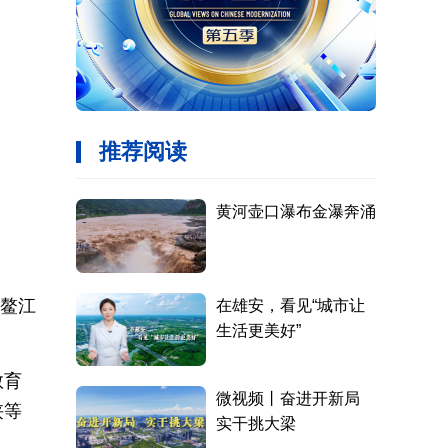
局鳌江
教育
侠等