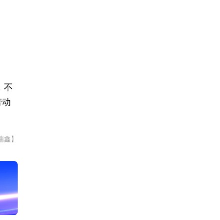
，不
劳动
瑞鑫】