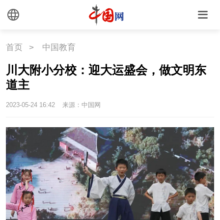
文化
文化
文创
艺术
首页
>
中国教育
时尚
旅游
铁路
川大附小分校：迎大运盛会，做文明东
道主
悦读
民藏
中医
2023-05-24 16:42
来源：中国网
中国瓷
国情
国情
助残
一带一路
海洋
草原
湾区