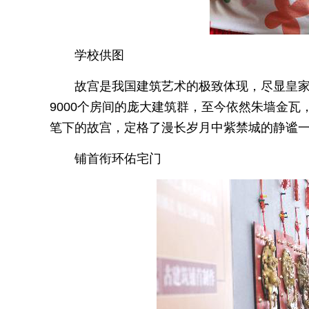
学校供图
故宫是我国建筑艺术的极致体现，尽显皇
9000个房间的庞大建筑群，至今依然朱墙金
笔下的故宫，定格了漫长岁月中紫禁城的静谧
铺首衔环佑宅门