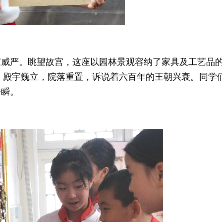
家威严。眺望故宫，这座以园林景观容纳了家具及工艺品
瓦，殿宇巍立，院落重置，诉说着六百年的王朝兴衰。同学
一瞬。