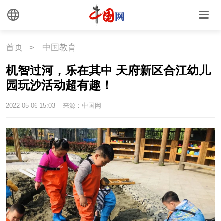
国情
国情
助残
一带一路
首页
>
中国教育
海洋
草原
湾区
机智过河，乐在其中 天府新区合江幼儿
园玩沙活动超有趣！
联盟
心理
老年
2022-05-06 15:03
来源：中国网