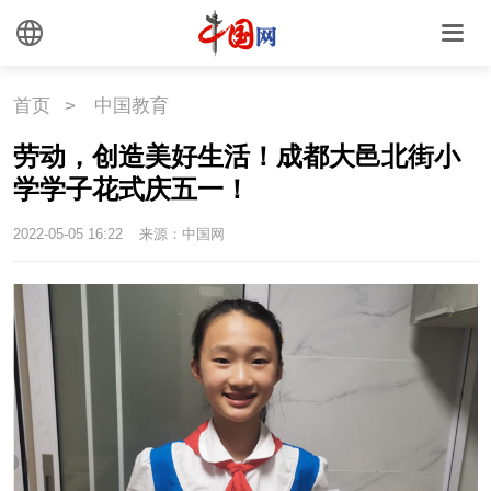
外媒观察
中国关键词
文化
首页
>
中国教育
劳动，创造美好生活！成都大邑北街小
文化
文创
艺术
学学子花式庆五一！
时尚
旅游
铁路
2022-05-05 16:22
来源：中国网
悦读
民藏
中医
中国瓷
国情
国情
助残
一带一路