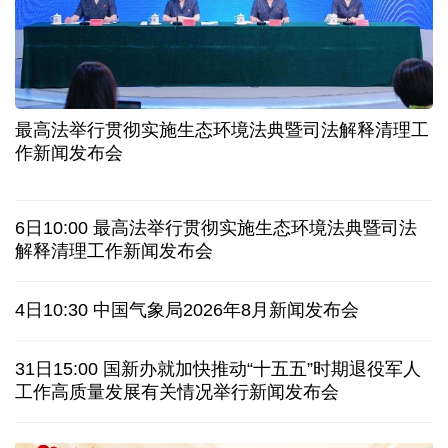
夏日经济乘“热”而上 消费市场向“新”而行
长江十年行 | 重庆“以竹代塑”铺就绿色发展新路
暑期档电影票房持续走高 “电影+”业态激发消费活力
年中经济观察丨以河溪流域为脉 打造乡村振兴示范
片区
最高法举行贯彻实施生态环境法典暨司法解释清理工
作新闻发布会
美媒:多场景低成本应用 中国让AI变得更具实用价值
这样的中国，怎一个“酷”字了得
6日10:00 最高法举行贯彻实施生态环境法典暨司法
解释清理工作新闻发布会
蓝厅观察丨被中方反制的7家美国实体有何来头？
4日10:30 中国气象局2026年8月新闻发布会