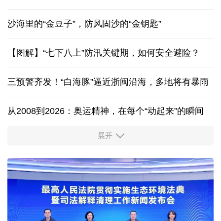
“一朵花”舞出三十年同心圆
闽台缘博物馆在两岸设立14个寻根联络点
沙海里的“金豆子”，防风固沙的“金钥匙”
【图解】“七下八上”防汛关键期，如何安全避险？
三预警齐发！“白海豚”逼近浙闽沿海，多地将有暴雨
从2008到2026：奥运精神，在每个“动起来”的瞬间
展开
活力中国调研行丨安徽的定力与活力